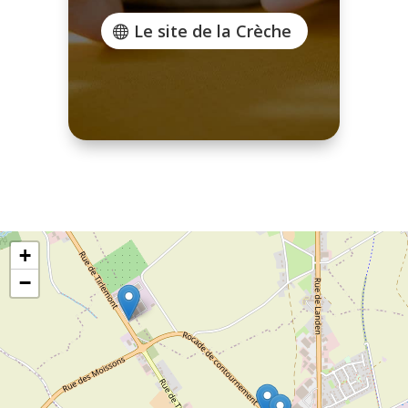
Le site de la Crèche
+
−