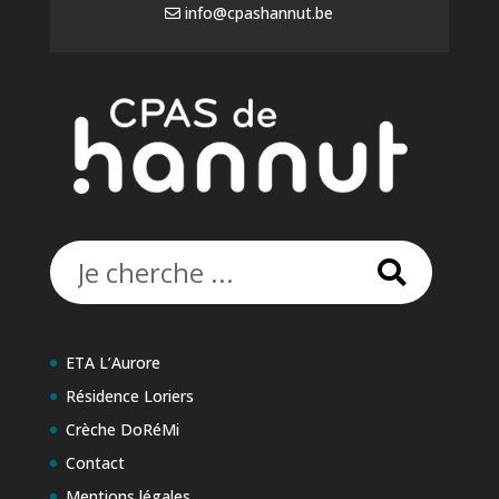
info@cpashannut.be
Rechercher:
ETA L’Aurore
Résidence Loriers
Crèche DoRéMi
Contact
Mentions légales